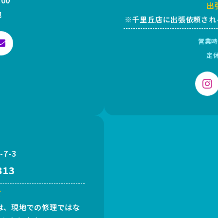
:00
出
他
※千里丘店に出張依頼され
営業時
定
7-3
813
て
は、現地での修理ではな